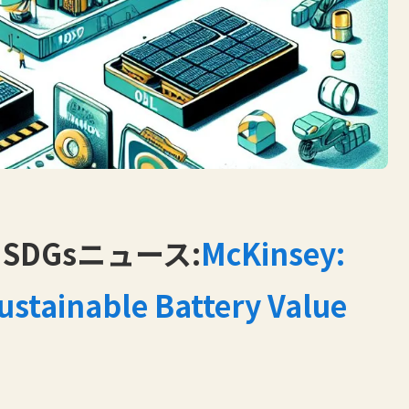
DGsニュース:
McKinsey:
stainable Battery Value