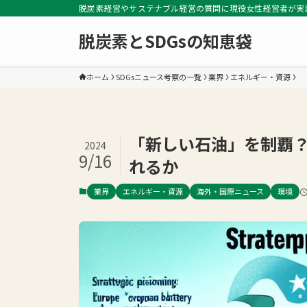
脱炭素経営やサステナブル経営の質問に現役女性経営者が実
脱炭素とSDGsの知恵袋
ホーム
SDGsニュース考察の一覧
業界
エネルギー・資源
「新しい石油」を制覇
2024
9/16
れるか
業界
エネルギー・資源
海外・国際ニュース
環境