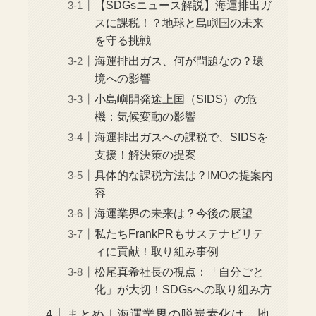
【SDGsニュース解説】海運排出ガ
スに課税！？地球と島嶼国の未来
を守る挑戦
海運排出ガス、何が問題なの？環
境への影響
小島嶼開発途上国（SIDS）の危
機：気候変動の影響
海運排出ガスへの課税で、SIDSを
支援！解決策の提案
具体的な課税方法は？IMOの提案内
容
海運業界の未来は？今後の展望
私たちFrankPRもサステナビリテ
ィに貢献！取り組み事例
松尾真希社長の視点：「自分ごと
化」が大切！SDGsへの取り組み方
まとめ｜海運業界の脱炭素化は、地