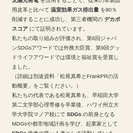
太陽光発電
を活用することで、従来の革製品
用皮革と比べて
温室効果ガス排出量
を80％
削減することに成功し、第三者機関の
デカボ
スコア
にて証明されています。
私たちの取り組みが評価され、第6回ジャパ
ンSDGsアワードでは外務大臣賞、第9回グッ
ドライフアワードでは環境と福祉賞を受賞し
ました。
（詳細は別途資料「松尾真希とFrankPRの活
動概要」をご覧ください。）
私たちの代表である松尾真希も、早稲田大学
第二文学部心理専修を卒業後、ハワイ州立大
学大学院マノア校にて
SDGs
の前身となる
MDGsや都市地域計画を学び、起業家として