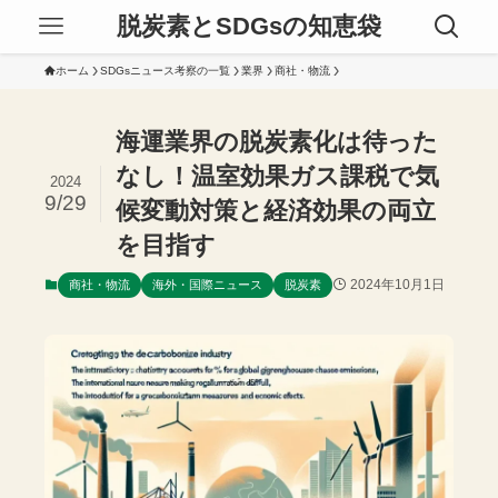
脱炭素とSDGsの知恵袋
ホーム
SDGsニュース考察の一覧
業界
商社・物流
海運業界の脱炭素化は待った
なし！温室効果ガス課税で気
2024
9/29
候変動対策と経済効果の両立
を目指す
2024年10月1日
商社・物流
海外・国際ニュース
脱炭素