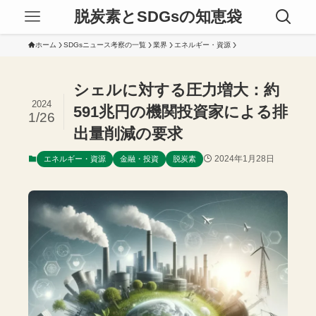
脱炭素とSDGsの知恵袋
ホーム
SDGsニュース考察の一覧
業界
エネルギー・資源
シェルに対する圧力増大：約
2024
591兆円の機関投資家による排
1/26
出量削減の要求
2024年1月28日
エネルギー・資源
金融・投資
脱炭素