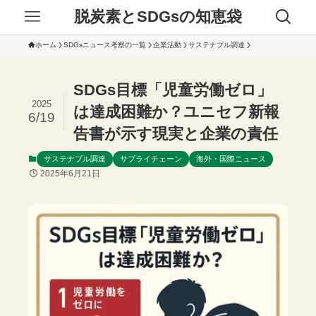
脱炭素とSDGsの知恵袋
ホーム
SDGsニュース考察の一覧
企業活動
サステナブル調達
SDGs目標「児童労働ゼロ」
2025
は達成困難か？ユニセフ新報
6/19
告書が示す現実と企業の責任
サステナブル調達
サプライチェーン
海外・国際ニュース
2025年6月21日