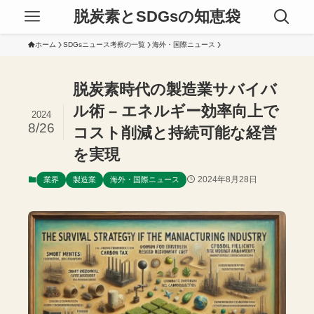
脱炭素とSDGsの知恵袋
ホーム
SDGsニュース考察の一覧
海外・国際ニュース
脱炭素時代の製造業サバイバ
ル術 – エネルギー効率向上で
2024
8/26
コスト削減と持続可能な経営
を実現
2024年8月28日
業界
製造業
海外・国際ニュース