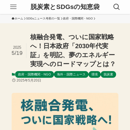
脱炭素とSDGsの知恵袋
ホーム
SDGsニュース考察の一覧
政府・国際機関・NGO
核融合発電、ついに国家戦略
へ！日本政府「2030年代実
2025
5/19
証」を明記、夢のエネルギー
実現へのロードマップとは？
政府・国際機関・NGO
海外・国際ニュース
環境
脱炭素
2025年5月20日