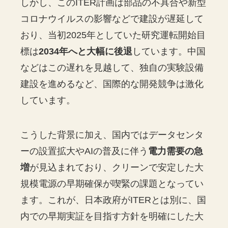
しかし、このITER計画は部品の不具合や新型
コロナウイルスの影響などで建設が遅延して
おり、当初2025年としていた研究運転開始目
標は
2034年へと大幅に後退
しています。中国
などはこの遅れを見越して、独自の実験設備
建設を進めるなど、国際的な開発競争は激化
しています。
こうした背景に加え、国内ではデータセンタ
ーの設置拡大やAIの普及に伴う
電力需要の急
増
が見込まれており、クリーンで安定した大
規模電源の早期確保が喫緊の課題となってい
ます。これが、日本政府がITERとは別に、国
内での早期実証を目指す方針を明確にした大