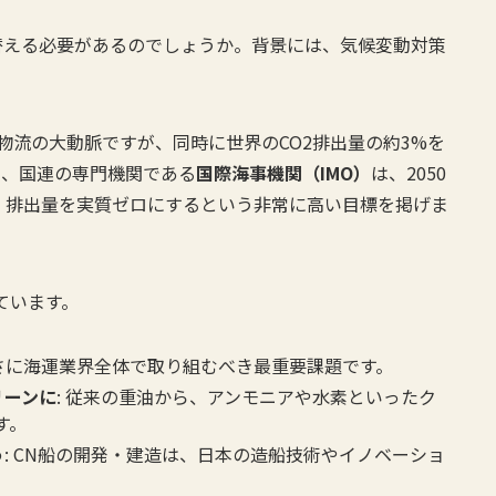
替える必要があるのでしょうか。背景には、気候変動対策
物流の大動脈ですが、同時に世界のCO2排出量の約3%を
ら、国連の専門機関である
国際海事機関（IMO）
は、2050
）排出量を実質ゼロにするという非常に高い目標を掲げま
ています。
まさに海運業界全体で取り組むべき最重要課題です。
リーンに
: 従来の重油から、アンモニアや水素といったク
す。
う
: CN船の開発・建造は、日本の造船技術やイノベーショ