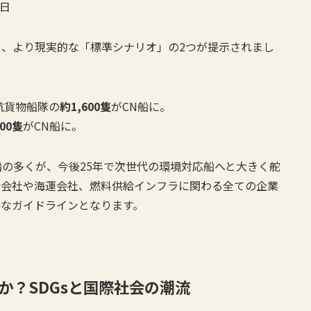
0日
、より現実的な「標準シナリオ」の2つが提示されまし
外航貨物船隊の
約1,600隻
がCN船に。
200隻
がCN船に。
の多くが、今後25年で次世代の環境対応船へと大きく舵
船会社や海運会社、燃料供給インフラに関わる全ての企業
要なガイドラインとなります。
か？SDGsと国際社会の潮流