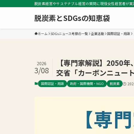
脱炭素経営やサステナブル経営の質問に現役女性経営者が実
脱炭素とSDGsの知恵袋
ホーム
SDGsニュース考察の一覧
企業活動
国際認証・用語
【専門家解説】2050
2026
3/08
交省「カーボンニュー
国際認証・用語
政府・国際機関・NGO
脱炭素
20