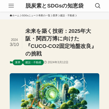
脱炭素とSDGsの知恵袋
ホーム
SDGsニュース考察の一覧
業界
建設・不動産
未来を築く技術：2025年大
阪・関西万博に向けた
2024
3/10
『CUCO-CO2固定地盤改良』
の挑戦
2024年3月12日
業界
建設・不動産