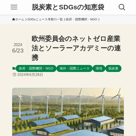
脱炭素とSDGsの知恵袋
ホーム
SDGsニュース考察の一覧
政府・国際機関・NGO
欧州委員会のネットゼロ産業
2024
法とソーラーアカデミーの連
6/23
携
政府・国際機関・NGO
海外・国際ニュース
環境
脱炭素
2024年6月28日