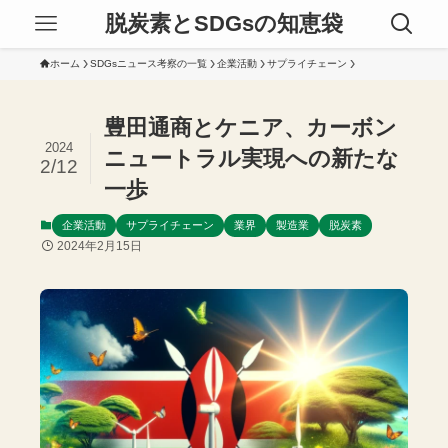
脱炭素とSDGsの知恵袋
ホーム
SDGsニュース考察の一覧
企業活動
サプライチェーン
豊田通商とケニア、カーボン
2024
ニュートラル実現への新たな
2/12
一歩
企業活動
サプライチェーン
業界
製造業
脱炭素
2024年2月15日