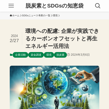
脱炭素とSDGsの知恵袋
ホーム
SDGsニュース考察の一覧
環境
環境への配慮: 企業が実践でき
2024
るカーボンオフセットと再生
2/27
エネルギー活用法
2024年3月6日
企業活動
資金調達
環境
脱炭素