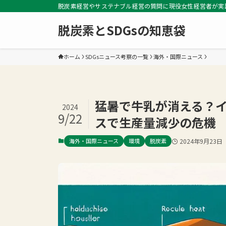
脱炭素経営やサステナブル経営の質問に現役女性経営者が実
脱炭素とSDGsの知恵袋
ホーム
SDGsニュース考察の一覧
海外・国際ニュース
猛暑で牛乳が消える？
2024
9/22
スで生産量減少の危機
海外・国際ニュース
環境
脱炭素
2024年9月23日