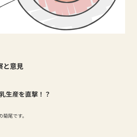
察と意見
乳生産を直撃！？
の菊尾です。