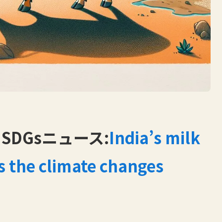
DGsニュース:
India’s milk
s the climate changes