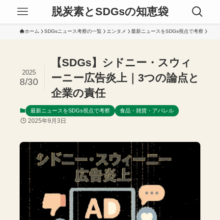
脱炭素とSDGsの知恵袋
ホーム
SDGsニュース考察の一覧
エンタメ
最新ニュースをSDGs視点で考察
【SDGs】シドニー・スウィ
2025
ーニー広告炎上｜3つの論点と
8/30
企業の責任
最新ニュースをSDGs視点で考察
食品・雑貨・アパレル
2025年9月3日