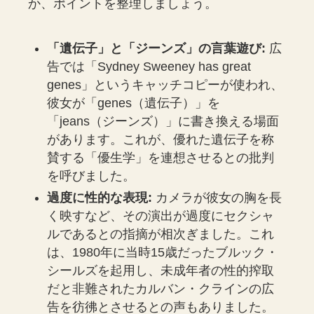
か、ポイントを整理しましょう。
「遺伝子」と「ジーンズ」の言葉遊び:
広
告では「Sydney Sweeney has great
genes」というキャッチコピーが使われ、
彼女が「genes（遺伝子）」を
「jeans（ジーンズ）」に書き換える場面
があります。これが、優れた遺伝子を称
賛する「優生学」を連想させるとの批判
を呼びました。
過度に性的な表現:
カメラが彼女の胸を長
く映すなど、その演出が過度にセクシャ
ルであるとの指摘が相次ぎました。これ
は、1980年に当時15歳だったブルック・
シールズを起用し、未成年者の性的搾取
だと非難されたカルバン・クラインの広
告を彷彿とさせるとの声もありました。