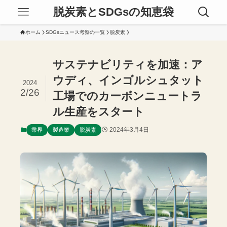
脱炭素とSDGsの知恵袋
ホーム
SDGsニュース考察の一覧
脱炭素
サステナビリティを加速：ア
ウディ、インゴルシュタット
2024
2/26
工場でのカーボンニュートラ
ル生産をスタート
2024年3月4日
業界
製造業
脱炭素