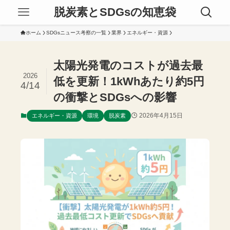
脱炭素とSDGsの知恵袋
ホーム
SDGsニュース考察の一覧
業界
エネルギー・資源
太陽光発電のコストが過去最
2026
低を更新！1kWhあたり約5円
4/14
の衝撃とSDGsへの影響
2026年4月15日
エネルギー・資源
環境
脱炭素