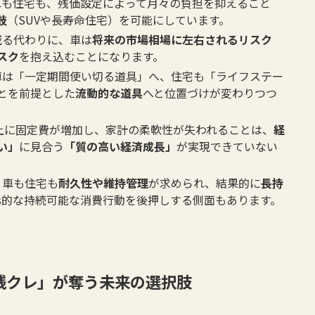
 車も住宅も、残価設定によって月々の負担を抑えること
肢
（SUVや長寿命住宅）を可能にしています。
減る代わりに、車は
将来の市場相場に左右されるリスク
スク
を抱え込むことになります。
 車は「一定期間使い切る道具」へ、住宅も「ライフステー
とを前提とした
流動的な道具
へと位置づけが変わりつつ
以上に固定費が増加し、家計の柔軟性が失われることは、
経
い」
に見合う
「質の高い経済成長」
が実現できていない
、車も住宅も
耐久性や維持管理
が求められ、結果的に
長持
Gs的な持続可能な消費行動を後押しする側面もあります。
「残クレ」が奪う未来の選択肢