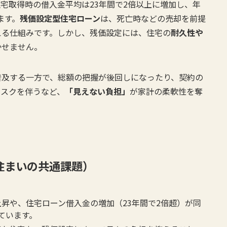
宅取得時の借入金平均は23年間で2倍以上に増加し、年
ます。
残価設定型住宅ローン
は、死亡時などの売却を前提
える仕組みです。しかし、残価設定には、住宅の
耐久性や
かせません。
普及する一方で、総額の把握が後回しになったり、契約の
リスクを伴うなど、
「見えない負担」
が家計の柔軟性を奪
住まいの共通課題）
の上昇や、住宅ローン借入金の増加（23年間で2倍超）が同
ています。