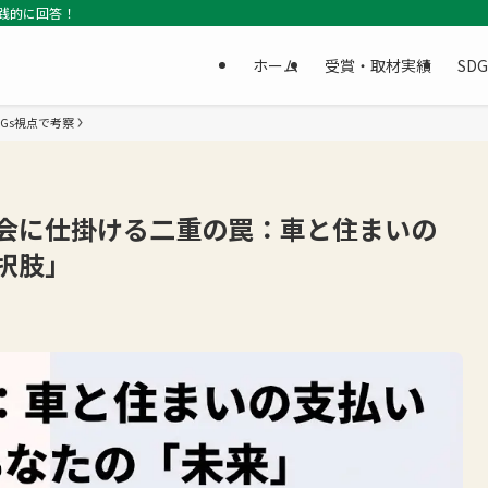
践的に回答！
ホーム
受賞・取材実績
SD
Gs視点で考察
会に仕掛ける二重の罠：車と住まいの
択肢」