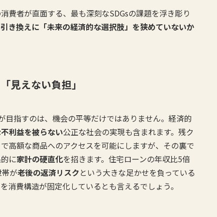
消費者が直面する、最も深刻なSDGsの課題を浮き彫り
と引き換えに「未来の経済的な選択肢」を狭めていないか
す「見えない負担」
う」が目指すのは、機会の平等だけではありません。経済的
な不利益を被らない
公正な社会の実現も含まれます。残ク
とで高額な商品へのアクセスを可能にしますが、その裏で
果的に
家計の硬直化
を招きます。住宅ローンの年収比5倍
世帯が
老後の返済リスク
という大きな足かせを負っている
差を消費構造が固定化しているとも言えるでしょう。