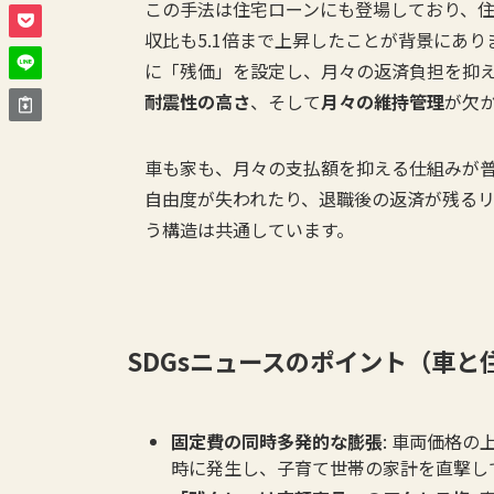
この手法は住宅ローンにも登場しており、住
収比も5.1倍まで上昇したことが背景にあり
に「残価」を設定し、月々の返済負担を抑
耐震性の高さ
、そして
月々の維持管理
が欠
車も家も、月々の支払額を抑える仕組みが
自由度が失われたり、退職後の返済が残る
う構造は共通しています。
SDGsニュースのポイント（車と
固定費の同時多発的な膨張
: 車両価格
時に発生し、子育て世帯の家計を直撃し