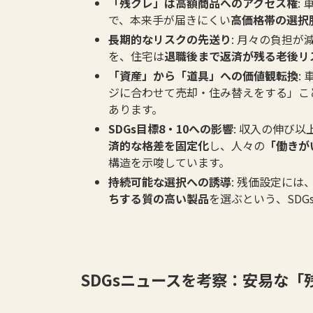
「残クレ」は高額商品へのアクセス権
:
で、本来手が届きにくい
高価格帯の選択
長期的なリスクの先送り
: 月々の負担が
を、住宅は
退職後まで返済が残る老後リ
「資産」から「道具」への価値観転換
:
ジに合わせて売却・住み替えをする」こ
あります。
SDGs目標8・10への影響
: 収入の伸び
済的な格差を固定化
し、人々の
「働きが
構造を示唆しています。
持続可能な選択への誘導
: 残価設定には
ちする質の高い製品
を選ぶという、SD
SDGsニュースを考察：安易な