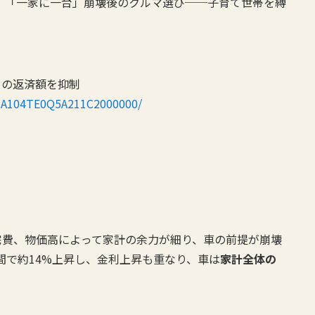
 「一家に一台」崩壊後のクルマ選び──子育て世帯を縛
々の返済額を抑制
OUA104TE0Q5A211C2000000/
宅費、物価高によって家計の余力が細り、車の前提が崩壊
間で約14%上昇し、金利上昇も重なり、車は
家計全体の