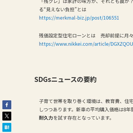
「残クレ」は家計の味方か、それとも罠か？
る“見えない負担”とは
https://merkmal-biz.jp/post/106551
残価設定型住宅ローンとは 売却前提に月
https://www.nikkei.com/article/DGXZQ
SDGsニュースの要約
子育て世帯を取り巻く環境は、教育費、住
しつつあります。新車の平均購入価格は8年
耐久力
を試す存在となっています。