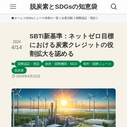
脱炭素とSDGsの知恵袋
ホーム
SDGsニュース考察の一覧
企業活動
国際認証・用語
SBTi新基準：ネットゼロ目標
2024
における炭素クレジットの役
4/14
割拡大を認める
国際認証・用語
政府・国際機関・NGO
海外・国際ニュース
脱炭素
2024年4月22日