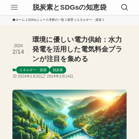
脱炭素とSDGsの知恵袋
ホーム
SDGsニュース考察の一覧
業界
エネルギー・資源
環境に優しい電力供給：水力
2024
発電を活用した電気料金プラ
2/14
ンが注目を集める
エネルギー・資源
脱炭素
2024年1月3日
2024年2月14日