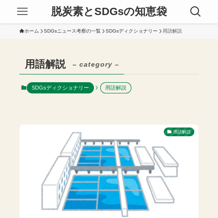
脱炭素とSDGsの知恵袋
ホーム
SDGsニュース考察の一覧
SDGsディクショナリー
用語解説
用語解説
– category –
SDGsディクショナリー
用語解説
用語解説