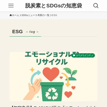
脱炭素とSDGsの知恵袋
ホーム
SDGsニュース考察の一覧
ESG
ESG
– tag –
サステナビリティ