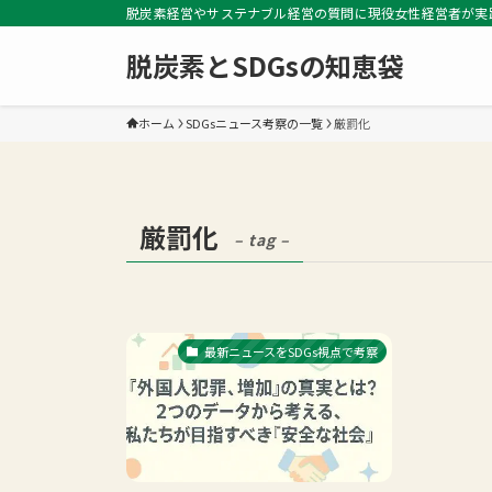
脱炭素経営やサステナブル経営の質問に現役女性経営者が実
脱炭素とSDGsの知恵袋
ホーム
SDGsニュース考察の一覧
厳罰化
厳罰化
– tag –
最新ニュースをSDGs視点で考察