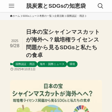
脱炭素とSDGsの知恵袋
ホーム
SDGsニュース考察の一覧
企業活動
国際認証・用語
日本の宝シャインマスカット
が海外へ？栽培権ライセンス
2025
9/28
問題から見るSDGsと私たち
の食卓
国際認証・用語
海外・国際ニュース
環境
2025年10月1日