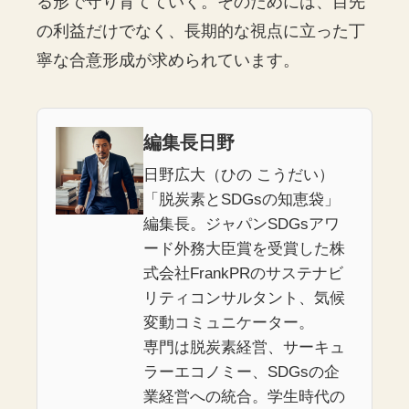
る形で守り育てていく。そのためには、目先
の利益だけでなく、長期的な視点に立った丁
寧な合意形成が求められています。
編集長日野
日野広大（ひの こうだい）
「脱炭素とSDGsの知恵袋」
編集長。ジャパンSDGsアワ
ード外務大臣賞を受賞した株
式会社FrankPRのサステナビ
リティコンサルタント、気候
変動コミュニケーター。
専門は脱炭素経営、サーキュ
ラーエコノミー、SDGsの企
業経営への統合。学生時代の