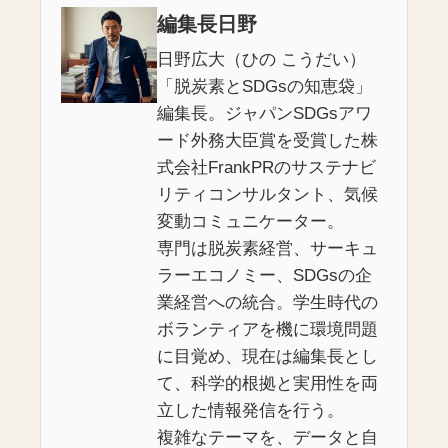
編集長日野
日野広大（ひの こうだい）
「脱炭素とSDGsの知恵袋」
編集長。ジャパンSDGsアワ
ード外務大臣賞を受賞した株
式会社FrankPRのサステナビ
リティコンサルタント、気候
変動コミュニケーター。
専門は脱炭素経営、サーキュ
ラーエコノミー、SDGsの企
業経営への統合。学生時代の
ボランティアを機に環境問題
に目覚め、現在は編集長とし
て、科学的根拠と実用性を両
立した情報発信を行う。
複雑なテーマを、データと自