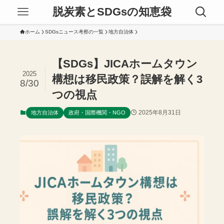
脱炭素とSDGsの知恵袋
ホーム
SDGsニュース考察の一覧
地方自治体
【SDGs】JICAホームタウン
2025
構想は移民政策？誤解を解く3
8/30
つの視点
2025年8月31日
地方自治体
政府・国際機関・NGO