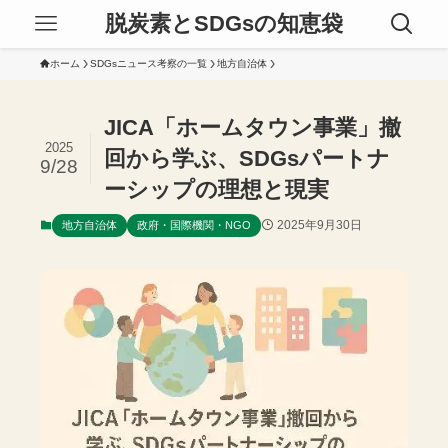
脱炭素とSDGsの知恵袋
ホーム
SDGsニュース考察の一覧
地方自治体
JICA「ホームタウン事業」撤
2025
回から学ぶ、SDGsパートナ
9/28
ーシップの理想と現実
2025年9月30日
地方自治体
政府・国際機関・NGO