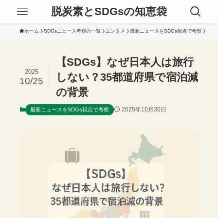
脱炭素とSDGsの知恵袋
ホーム
SDGsニュース考察の一覧
エンタメ
最新ニュースをSDGs視点で考察
【SDGs】なぜ日本人は旅行
2025
しない？35都道府県で宿泊減
10/25
の背景
2025年10月30日
最新ニュースをSDGs視点で考察